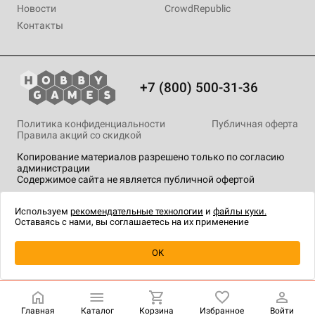
Новости
CrowdRepublic
Контакты
+7 (800) 500-31-36
Политика конфиденциальности
Публичная оферта
Правила акций со скидкой
Копирование материалов разрешено только по согласию
администрации
Содержимое сайта не является публичной офертой
На сайте Hobby Games применяются
рекомендательные
технологии
.
Используем
рекомендательные технологии
и
файлы куки.
Оставаясь с нами, вы соглашаетесь на их применение
Уведомить о наличии
OK
Главная
Каталог
Корзина
Избранное
Войти