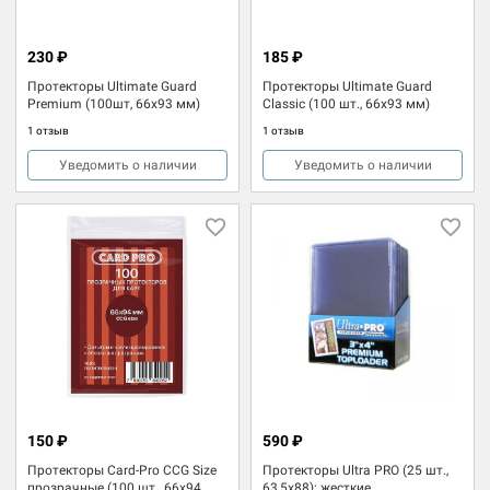
230 ₽
185 ₽
Протекторы Ultimate Guard
Протекторы Ultimate Guard
Premium (100шт, 66х93 мм)
Classic (100 шт., 66х93 мм)
1 отзыв
1 отзыв
Уведомить о наличии
Уведомить о наличии
150 ₽
590 ₽
Протекторы Card-Pro CCG Size
Протекторы Ultra PRO (25 шт.,
прозрачные (100 шт., 66x94
63,5х88): жесткие