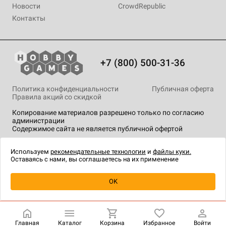
Новости
CrowdRepublic
Контакты
+7 (800) 500-31-36
Политика конфиденциальности
Публичная оферта
Правила акций со скидкой
Копирование материалов разрешено только по согласию
администрации
Содержимое сайта не является публичной офертой
На сайте Hobby Games применяются
рекомендательные
технологии
.
Используем
рекомендательные технологии
и
файлы куки.
Оставаясь с нами, вы соглашаетесь на их применение
Уведомить о наличии
OK
Главная
Каталог
Корзина
Избранное
Войти