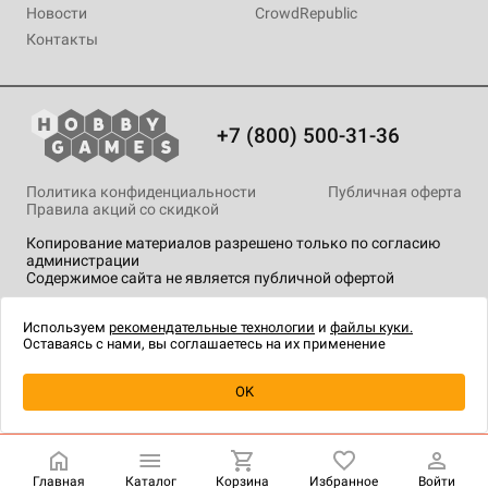
Новости
CrowdRepublic
Контакты
+7 (800) 500-31-36
Политика конфиденциальности
Публичная оферта
Правила акций со скидкой
Копирование материалов разрешено только по согласию
администрации
Содержимое сайта не является публичной офертой
На сайте Hobby Games применяются
рекомендательные
технологии
.
Используем
рекомендательные технологии
и
файлы куки.
Оставаясь с нами, вы соглашаетесь на их применение
Уведомить о наличии
OK
Главная
Каталог
Корзина
Избранное
Войти