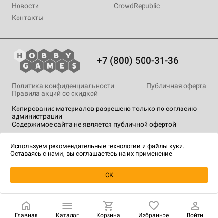
Новости
CrowdRepublic
Контакты
+7 (800) 500-31-36
Политика конфиденциальности
Публичная оферта
Правила акций со скидкой
Копирование материалов разрешено только по согласию
администрации
Содержимое сайта не является публичной офертой
На сайте Hobby Games применяются
рекомендательные
технологии
.
Используем
рекомендательные технологии
и
файлы куки.
Оставаясь с нами, вы соглашаетесь на их применение
Уведомить о наличии
OK
Главная
Каталог
Корзина
Избранное
Войти