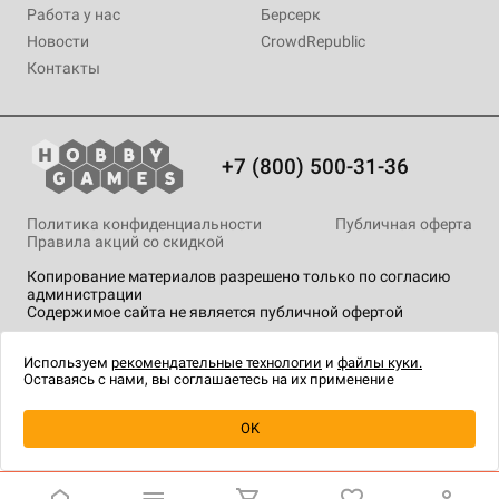
Работа у нас
Берсерк
Новости
CrowdRepublic
Контакты
+7 (800) 500-31-36
Политика конфиденциальности
Публичная оферта
Правила акций со скидкой
Копирование материалов разрешено только по согласию
администрации
Содержимое сайта не является публичной офертой
На сайте Hobby Games применяются
рекомендательные
технологии
.
Используем
рекомендательные технологии
и
файлы куки.
Оставаясь с нами, вы соглашаетесь на их применение
Уведомить о наличии
OK