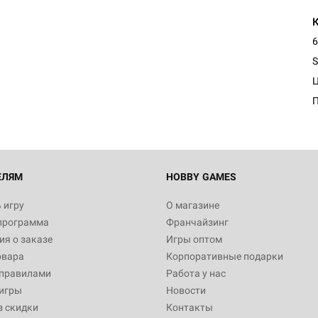
6
Настольная игра Hobby Worl
Египта
S
1 991
Настольная игра Hobby World
Белая смерть
12 990
ЕЛЯМ
HOBBY GAMES
 игру
О магазине
программа
Франчайзинг
Настольная игра Hobby World
я о заказе
Игры оптом
Сердце роя. Дисплей бустеро
овара
Корпоративные подарки
3 490
 правилами
Работа у нас
игры
Новости
з скидки
Контакты