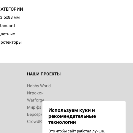
КАТЕГОРИИ
3.5x88 мм
d Монстры
tandard
Цветные
Протекторы
 Зомбицид:
НАШИ ПРОЕКТЫ
Hobby World
Игрокон
 Берсерк.
Warforge
в
Мир фантастики
Используем куки и
Берсерк
рекомендательные
CrowdRepublic
технологии
Это чтобы сайт работал лучше.