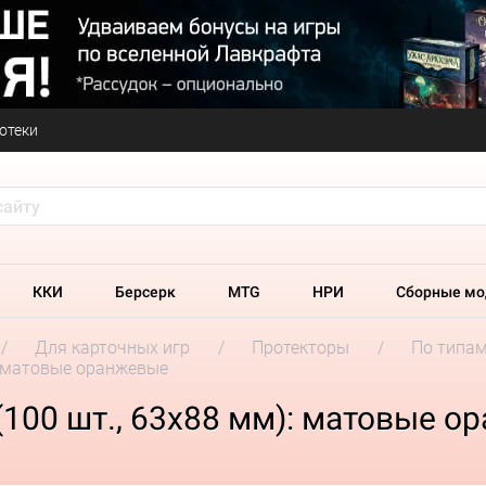
отеки
ККИ
Берсерк
MTG
НРИ
Сборные мо
Для карточных игр
Протекторы
По типа
): матовые оранжевые
(100 шт., 63х88 мм): матовые 