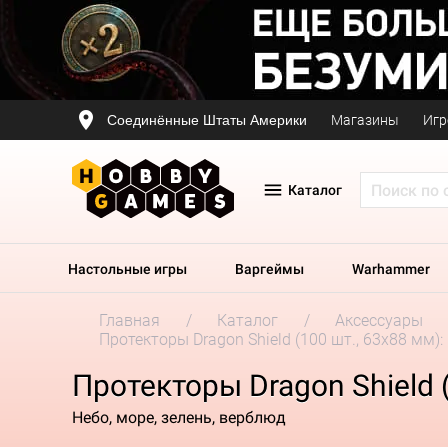
Соединённые Штаты Америки
Магазины
Игр
Каталог
Настольные игры
Варгеймы
Warhammer
Главная
Каталог
Аксессуары
Протекторы Dragon Shield (100 шт., 63х88 мм
Протекторы Dragon Shield 
Небо, море, зелень, верблюд