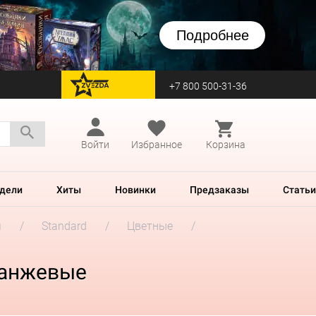
Подробнее
+7 800 500-31-36
перейти на Zvezda
Войти
Избранное
Корзина
дели
Хиты
Новинки
Предзаказы
Статьи
м
Standard
Цветные
оранжевые