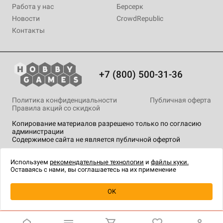
Работа у нас
Берсерк
Новости
CrowdRepublic
Контакты
+7 (800) 500-31-36
Политика конфиденциальности
Публичная оферта
Правила акций со скидкой
Копирование материалов разрешено только по согласию
администрации
Содержимое сайта не является публичной офертой
На сайте Hobby Games применяются
рекомендательные
технологии
.
Используем
рекомендательные технологии
и
файлы куки.
Оставаясь с нами, вы соглашаетесь на их применение
Уведомить о наличии
OK