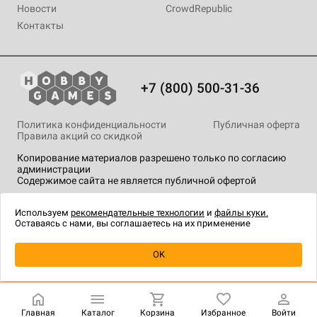
Новости
CrowdRepublic
Контакты
+7 (800) 500-31-36
Политика конфиденциальности
Публичная оферта
Правила акций со скидкой
Копирование материалов разрешено только по согласию
администрации
Содержимое сайта не является публичной офертой
На сайте Hobby Games применяются
рекомендательные
технологии
.
Используем
рекомендательные технологии
и
файлы куки.
Оставаясь с нами, вы соглашаетесь на их применение
Уведомить о наличии
OK
Главная
Каталог
Корзина
Избранное
Войти