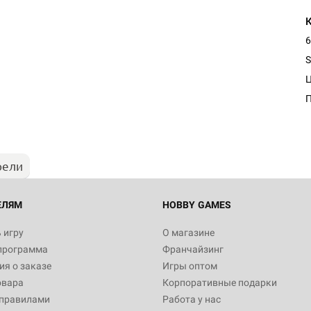
6
S
Настольная игра Hobby Worl
"Мир фантастики. Спецвыпус
Стругацкие"
1 490
рели
Настольная игра Hobby Worl
империи: Боевая тревога
799
ЕЛЯМ
HOBBY GAMES
 игру
О магазине
программа
Франчайзинг
Настольная игра Hobby Worl
я о заказе
Игры оптом
империи. Четвёртая редакция
овара
Корпоративные подарки
Рубеж
12 990
 правилами
Работа у нас