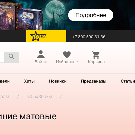
Подробнее
+7 800 500-31-36
перейти на Zvezda
Войти
Избранное
Корзина
дели
Хиты
Новинки
Предзаказы
Статьи
ерам
63.5x88 мм
синие матовые