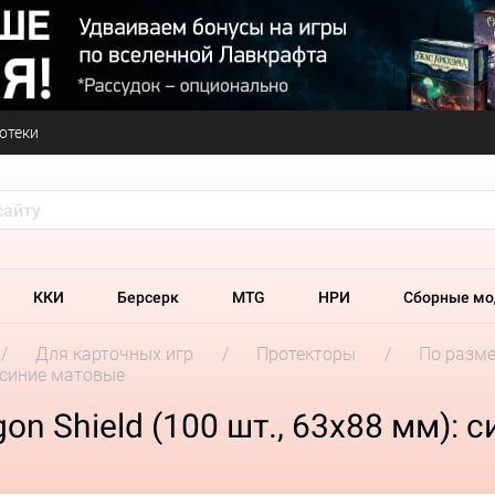
отеки
ККИ
Берсерк
MTG
НРИ
Сборные мо
Для карточных игр
Протекторы
По разм
: синие матовые
n Shield (100 шт., 63х88 мм): 