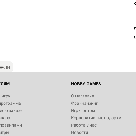
Настольная игра Hobby Worl
Д
"Мир фантастики. Спецвыпус
Стругацкие"
Д
1 490
рели
Настольная игра Hobby Worl
империи: Боевая тревога
799
ЕЛЯМ
HOBBY GAMES
 игру
О магазине
программа
Франчайзинг
Настольная игра Hobby Worl
я о заказе
Игры оптом
империи. Четвёртая редакция
овара
Корпоративные подарки
Рубеж
12 990
 правилами
Работа у нас
игры
Новости