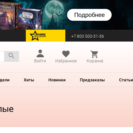
Подробнее
+7 800 500-31-36
перейти на Zvezda
Войти
Избранное
Корзина
дели
Хиты
Новинки
Предзаказы
Статьи
елые