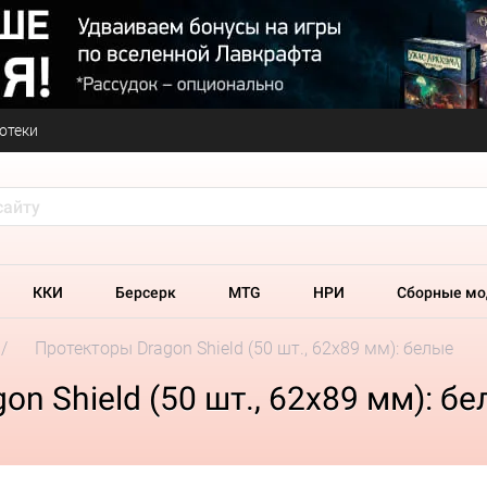
отеки
ККИ
Берсерк
MTG
НРИ
Сборные мо
Протекторы Dragon Shield (50 шт., 62x89 мм): белые
n Shield (50 шт., 62x89 мм): б