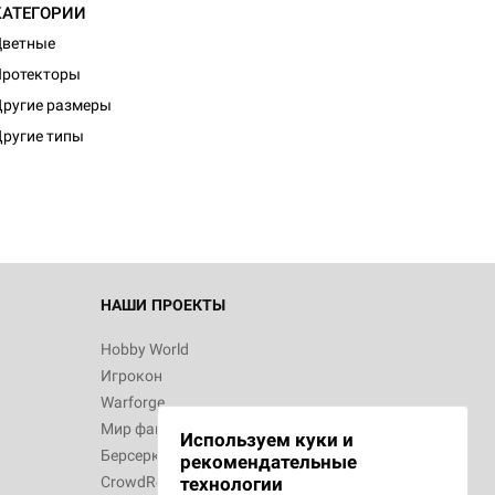
КАТЕГОРИИ
Цветные
Протекторы
d Журнал
ругие размеры
к: Братья
ругие типы
d Звёздные
НАШИ ПРОЕКТЫ
Hobby World
Игрокон
d Сумерки
Warforge
: Грозовой
Мир фантастики
Используем куки и
Берсерк
рекомендательные
CrowdRepublic
технологии