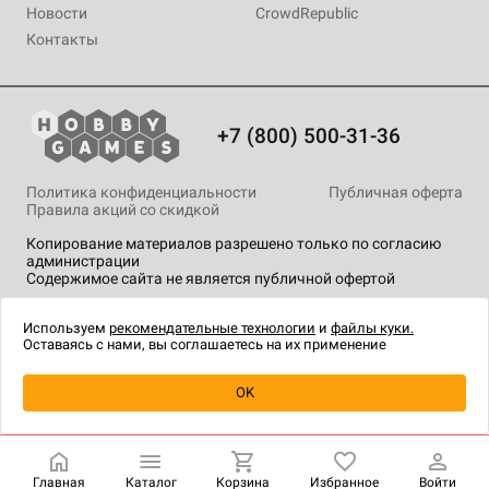
Новости
CrowdRepublic
Контакты
+7 (800) 500-31-36
Политика конфиденциальности
Публичная оферта
Правила акций со скидкой
Копирование материалов разрешено только по согласию
администрации
Содержимое сайта не является публичной офертой
На сайте Hobby Games применяются
рекомендательные
технологии
.
Используем
рекомендательные технологии
и
файлы куки.
Оставаясь с нами, вы соглашаетесь на их применение
OK
Купить
| 1 490 ₽
Главная
Каталог
Корзина
Избранное
Войти