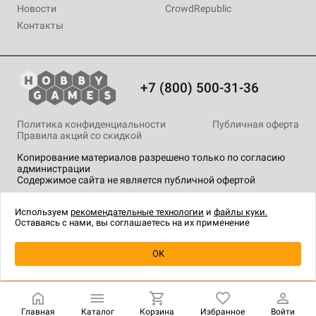
Новости
CrowdRepublic
Контакты
+7 (800) 500-31-36
Политика конфиденциальности
Публичная оферта
Правила акций со скидкой
Копирование материалов разрешено только по согласию
администрации
Содержимое сайта не является публичной офертой
На сайте Hobby Games применяются
рекомендательные
технологии
.
Используем
рекомендательные технологии
и
файлы куки.
Оставаясь с нами, вы соглашаетесь на их применение
Уведомить о наличии
OK
Главная
Каталог
Корзина
Избранное
Войти