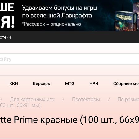
отеки
ККИ
Берсерк
MTG
НРИ
Сборные мо
Для карточных игр
Протекторы
По разм
00 шт., 66x91 мм)
te Prime красные (100 шт., 66x