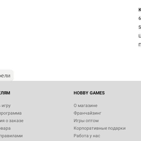
6
S
рели
ЕЛЯМ
HOBBY GAMES
 игру
О магазине
программа
Франчайзинг
я о заказе
Игры оптом
овара
Корпоративные подарки
 правилами
Работа у нас