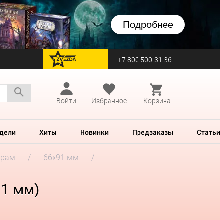
Подробнее
+7 800 500-31-36
перейти на Zvezda
Войти
Избранное
Корзина
дели
Хиты
Новинки
Предзаказы
Статьи
ерам
66x91 мм
91 мм)