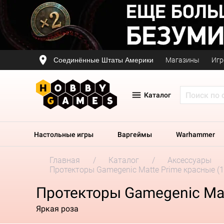
Соединённые Штаты Америки
Магазины
Игр
Каталог
Настольные игры
Варгеймы
Warhammer
Главная
Каталог
Аксессуары
Протекторы Gamegenic Matte Prime красные (1
Протекторы Gamegenic Mat
Яркая роза