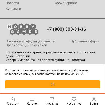
Новости
CrowdRepublic
Контакты
+7 (800) 500-31-36
Политика конфиденциальности
Публичная оферта
Правила акций со скидкой
Копирование материалов разрешено только по согласию
администрации
Содержимое сайта не является публичной офертой
На сайте Hobby Games применяются
рекомендательные
технологии
.
Используем
рекомендательные технологии
и
файлы куки.
Оставаясь с нами, вы соглашаетесь на их применение
Уведомить о наличии
OK
Главная
Каталог
Корзина
Избранное
Войти