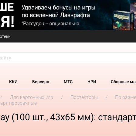
отеки
ККИ
Берсерк
MTG
НРИ
Сборные мо
Для карточных игр
Протекторы
По разм
дарт прозрачные
y (100 шт., 43x65 мм): стандар