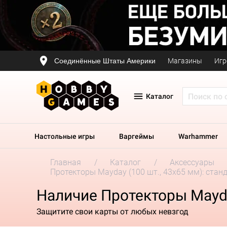
Соединённые Штаты Америки
Магазины
Игр
Каталог
Настольные игры
Варгеймы
Warhammer
Главная
Каталог
Аксессуары
Протекторы Mayday (100 шт., 43x65 мм): стан
Наличие Протекторы Mayda
Защитите свои карты от любых невзгод