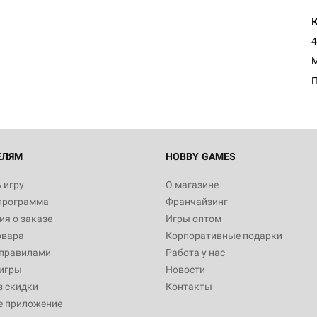
4
M
ЕЛЯМ
HOBBY GAMES
 игру
О магазине
программа
Франчайзинг
я о заказе
Игры оптом
овара
Корпоративные подарки
 правилами
Работа у нас
игры
Новости
з скидки
Контакты
е приложение