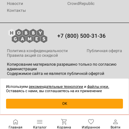
Новости
CrowdRepublic
Контакты
+7 (800) 500-31-36
Политика конфиденциальности
Публичная оферта
Правила акций со скидкой
Копирование материалов разрешено только по согласию
администрации
Содержимое сайта не является публичной офертой
На сайте Hobby Games применяются
рекомендательные
технологии
.
Используем
рекомендательные технологии
и
файлы куки.
Оставаясь с нами, вы соглашаетесь на их применение
Уведомить о наличии
OK
Главная
Каталог
Корзина
Избранное
Войти