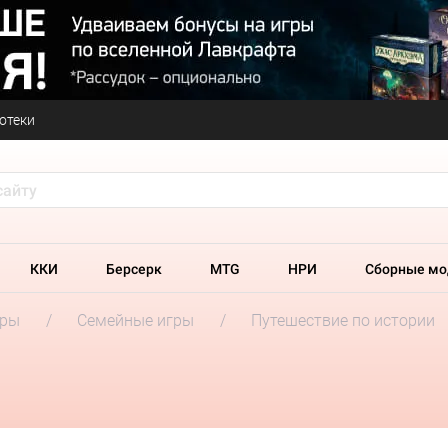
отеки
ККИ
Берсерк
MTG
НРИ
Сборные мо
гры
Семейные игры
Путешествие по истории