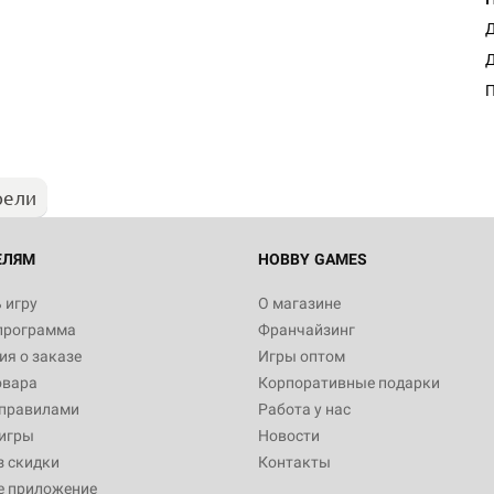
Д
Настольная игра Hobby Worl
Д
Египта
П
1 991
рели
Настольная игра Hobby World
Белая смерть
12 990
ЕЛЯМ
HOBBY GAMES
 игру
О магазине
программа
Франчайзинг
Настольная игра Hobby World
я о заказе
Игры оптом
Сердце роя. Дисплей бустеро
овара
Корпоративные подарки
3 490
 правилами
Работа у нас
игры
Новости
з скидки
Контакты
е приложение