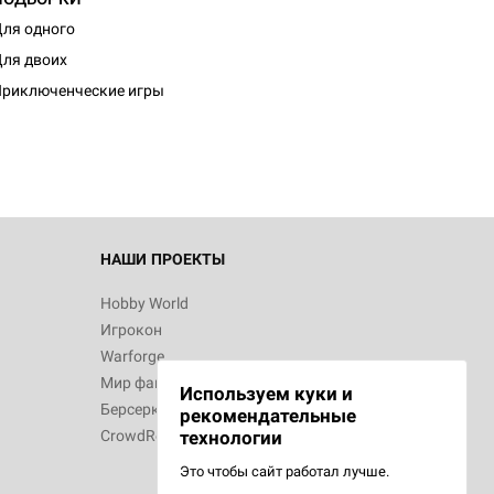
ля одного
d Монстры
ля двоих
риключенческие игры
 Зомбицид:
НАШИ ПРОЕКТЫ
Hobby World
Игрокон
 Берсерк.
Warforge
в
Мир фантастики
Используем куки и
Берсерк
рекомендательные
CrowdRepublic
технологии
Это чтобы сайт работал лучше.