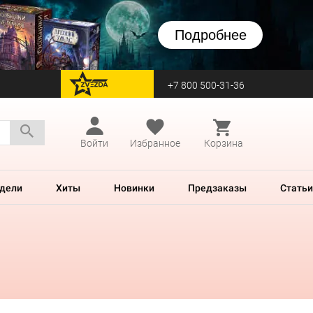
Подробнее
+7 800 500-31-36
перейти на Zvezda
Войти
Избранное
Корзина
дели
Хиты
Новинки
Предзаказы
Статьи