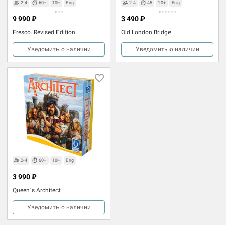
2-4
60+
10+
Eng
2-4
45
10+
Eng
9 990 ₽
3 490 ₽
Fresco. Revised Edition
Old London Bridge
Уведомить о наличии
Уведомить о наличии
2-4
60+
10+
Eng
3 990 ₽
Queen`s Architect
Уведомить о наличии