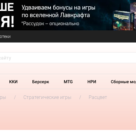
отеки
ККИ
Берсерк
MTG
НРИ
Сборные мо
гры
Стратегические игры
Расцвет