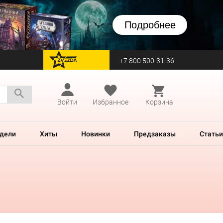
Подробнее
+7 800 500-31-36
перейти на Zvezda
Войти
Избранное
Корзина
дели
Хиты
Новинки
Предзаказы
Статьи