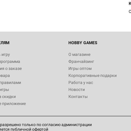
С
ЕЛЯМ
HOBBY GAMES
 игру
О магазине
программа
Франчайзинг
я о заказе
Игры оптом
овара
Корпоративные подарки
 правилами
Работа у нас
игры
Новости
з скидки
Контакты
е приложение
разрешено только по согласию администрации
яется публичной офертой