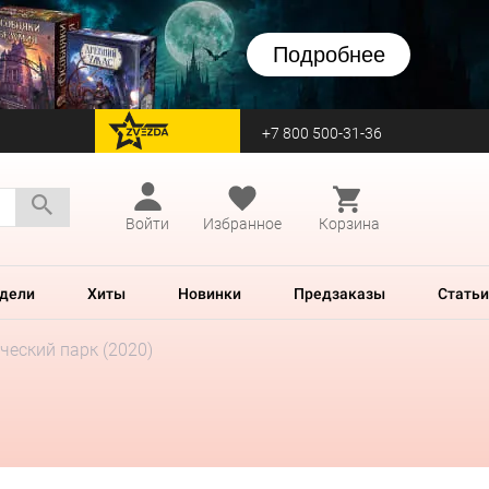
Подробнее
+7 800 500-31-36
перейти на Zvezda
Войти
Избранное
Корзина
дели
Хиты
Новинки
Предзаказы
Статьи
ческий парк (2020)