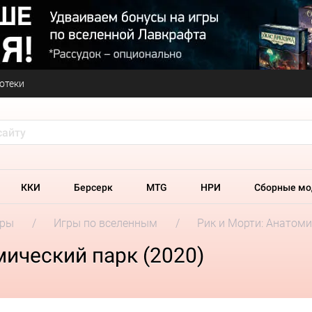
отеки
ККИ
Берсерк
MTG
НРИ
Сборные мо
гры
Игры по вселенным
Рик и Морти: Анатоми
мический парк (2020)