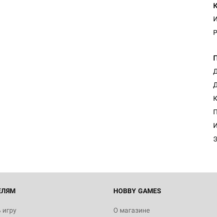
И
Р
Д
Д
К
П
И
Э
ЕЛЯМ
HOBBY GAMES
 игру
О магазине