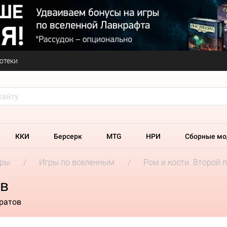
отеки
ККИ
Берсерк
MTG
НРИ
Сборные мо
гры
Игры по вселенным
Ром и кости. Второй 
ив
ратов