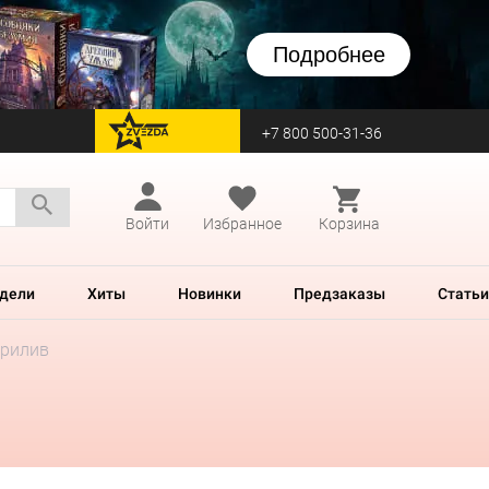
Подробнее
+7 800 500-31-36
перейти на Zvezda
Войти
Избранное
Корзина
дели
Хиты
Новинки
Предзаказы
Статьи
прилив