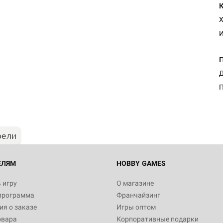
Х
И
Настольная игра Hobby Worl
Д
Египта
П
1 991
рели
Настольная игра Hobby World
Белая смерть
12 990
ЕЛЯМ
HOBBY GAMES
 игру
О магазине
программа
Франчайзинг
Настольная игра Hobby World
я о заказе
Игры оптом
Сердце роя. Дисплей бустеро
овара
Корпоративные подарки