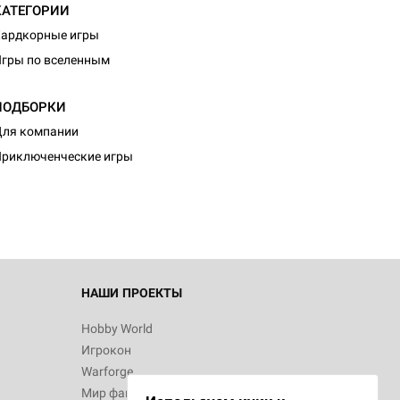
КАТЕГОРИИ
ардкорные игры
гры по вселенным
ПОДБОРКИ
d Монстры
ля компании
риключенческие игры
 Зомбицид:
НАШИ ПРОЕКТЫ
Hobby World
Игрокон
 Берсерк.
Warforge
в
Мир фантастики