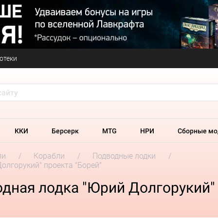
отеки
ККИ
Берсерк
MTG
НРИ
Сборные мо
ли
Корабли
Подводные лодки
олгорукий" проекта "Борей"
дная лодка "Юрий Долгорукий" 