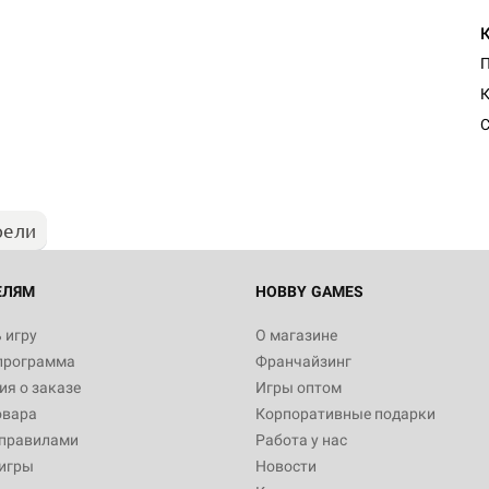
П
Настольная игра Hobby Worl
"Мир фантастики. Спецвыпус
Стругацкие"
С
1 490
рели
Настольная игра Hobby Worl
империи: Боевая тревога
799
ЕЛЯМ
HOBBY GAMES
 игру
О магазине
программа
Франчайзинг
Настольная игра Hobby Worl
я о заказе
Игры оптом
империи. Четвёртая редакция
овара
Корпоративные подарки
Рубеж
12 990
 правилами
Работа у нас
игры
Новости