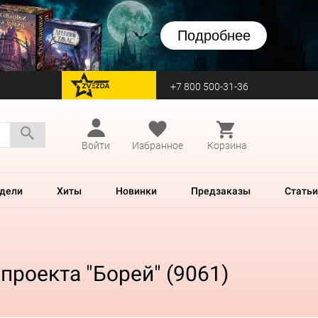
Подробнее
+7 800 500-31-36
перейти на Zvezda
Войти
Избранное
Корзина
дели
Хиты
Новинки
Предзаказы
Статьи
проекта "Борей" (9061)