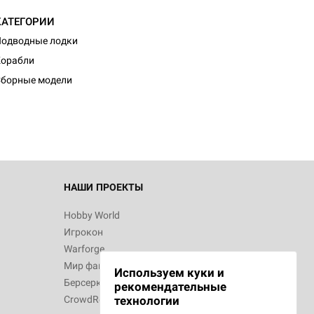
КАТЕГОРИИ
одводные лодки
d Журнал
Корабли
к: Братья
борные модели
d Звёздные
НАШИ ПРОЕКТЫ
Hobby World
Игрокон
d Сумерки
Warforge
: Грозовой
Мир фантастики
Используем куки и
Берсерк
рекомендательные
CrowdRepublic
технологии