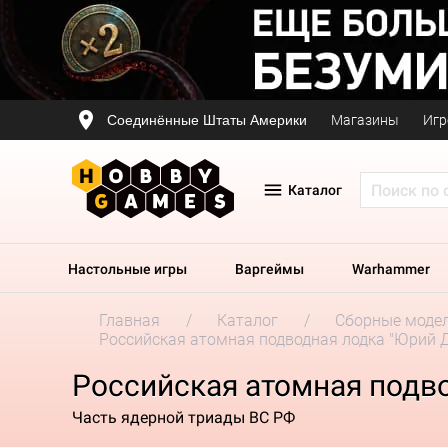
Соединённые Штаты Америки
Магазины
Игр
Каталог
Настольные игры
Варгеймы
Warhammer
Главная
Каталог
Сборные моде
Российская атомная подводная лодка "Юрий Д
Российская атомная подво
Часть ядерной триады ВС РФ