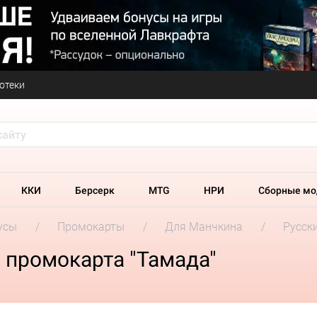
отеки
ККИ
Берсерк
MTG
НРИ
Сборные мо
усы
Промокарты
Для Манчкина
Русск
 промокарта "Тамада"