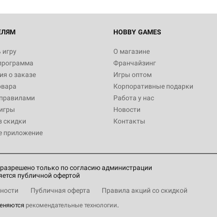
ЕЛЯМ
HOBBY GAMES
 игру
О магазине
программа
Франчайзинг
я о заказе
Игры оптом
овара
Корпоративные подарки
 правилами
Работа у нас
игры
Новости
з скидки
Контакты
е приложение
разрешено только по согласию администрации
яется публичной офертой
ности
Публичная оферта
Правила акций со скидкой
меняются
рекомендательные технологии
.