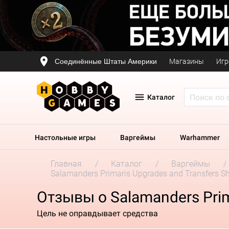
Соединённые Штаты Америки
Магазины
Игр
Каталог
Настольные игры
Варгеймы
Warhammer
Главная
Каталог
Варгеймы
Salamanders Primaris Upgrades and Transfers S
Отзывы о Salamanders Prim
Цель не оправдывает средства