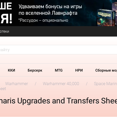
отеки
ККИ
Берсерк
MTG
НРИ
Сборные мо
Warhammer
Warhammer 40,000
Space Marin
heet
aris Upgrades and Transfers She