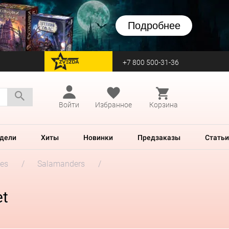
Подробнее
+7 800 500-31-36
перейти на Zvezda
Войти
Избранное
Корзина
дели
Хиты
Новинки
Предзаказы
Статьи
es
Salamanders
et