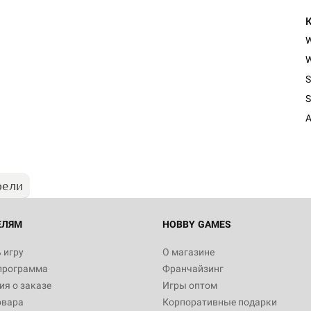
W
S
S
A
рели
ЕЛЯМ
HOBBY GAMES
 игру
О магазине
программа
Франчайзинг
я о заказе
Игры оптом
овара
Корпоративные подарки