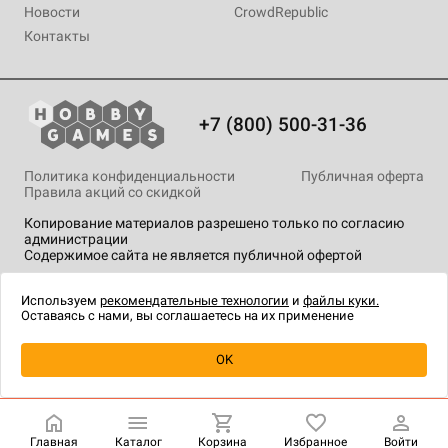
Новости
CrowdRepublic
Контакты
+7 (800) 500-31-36
Политика конфиденциальности
Публичная оферта
Правила акций со скидкой
Копирование материалов разрешено только по согласию
администрации
Содержимое сайта не является публичной офертой
На сайте Hobby Games применяются
рекомендательные
технологии
.
Используем
рекомендательные технологии
и
файлы куки.
Оставаясь с нами, вы соглашаетесь на их применение
Уведомить о наличии
OK
Главная
Каталог
Корзина
Избранное
Войти