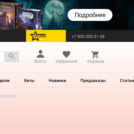
Подробнее
+7 800 500-31-36
перейти на Zvezda
Войти
Избранное
Корзина
дели
Хиты
Новинки
Предзаказы
Статьи
рмление