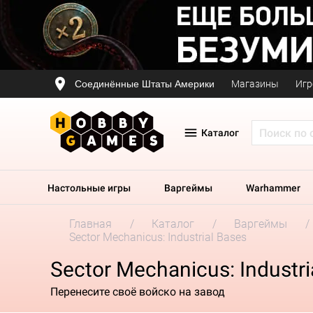
Соединённые Штаты Америки
Магазины
Игр
Каталог
Настольные игры
Варгеймы
Warhammer
Главная
Каталог
Варгеймы
Sector Mechanicus: Industrial Bases
Sector Mechanicus: Industri
Перенесите своё войско на завод