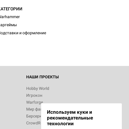
КАТЕГОРИИ
Warhammer
Варгеймы
одставки и оформление
НАШИ ПРОЕКТЫ
Hobby World
Игрокон
Warforge
Мир фантастики
Используем куки и
Берсерк
рекомендательные
CrowdRepublic
технологии