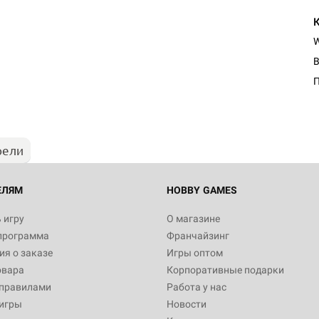
П
рели
ЕЛЯМ
HOBBY GAMES
 игру
О магазине
программа
Франчайзинг
я о заказе
Игры оптом
овара
Корпоративные подарки
 правилами
Работа у нас
игры
Новости