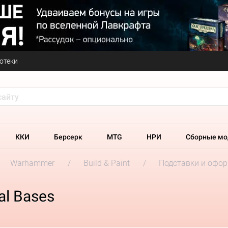
отеки
ККИ
Берсерк
MTG
НРИ
Сборные мо
Warhammer
Build & Paint
Подставки и офо
al Bases