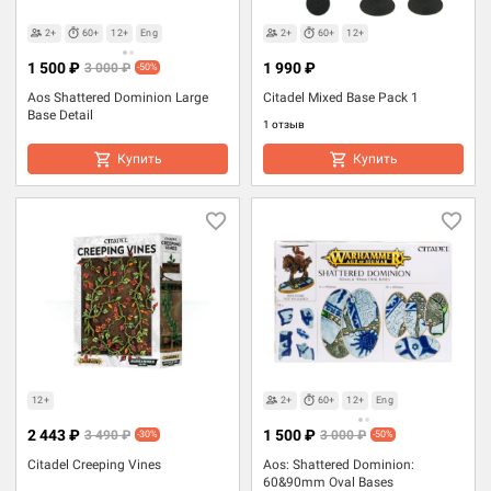
2+
60+
12+
Eng
2+
60+
12+
1 500 ₽
1 990 ₽
3 000 ₽
-50%
Aos Shattered Dominion Large
Citadel Mixed Base Pack 1
Base Detail
1 отзыв
Купить
Купить
12+
2+
60+
12+
Eng
2 443 ₽
1 500 ₽
3 490 ₽
3 000 ₽
-30%
-50%
Citadel Creeping Vines
Aos: Shattered Dominion:
60&90mm Oval Bases