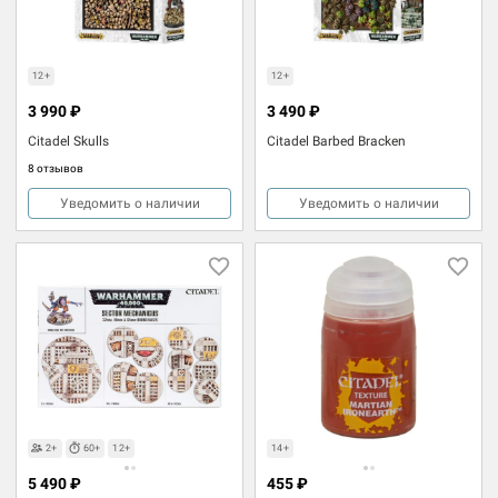
12+
12+
3 990 ₽
3 490 ₽
Citadel Skulls
Citadel Barbed Bracken
8 отзывов
Уведомить о наличии
Уведомить о наличии
2+
60+
12+
14+
5 490 ₽
455 ₽