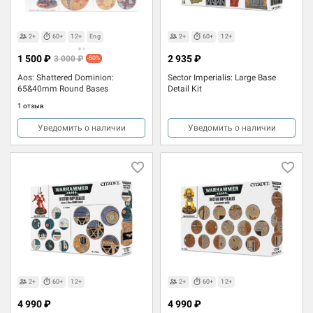
2+
60+
12+
Eng
2+
60+
12+
1 500 ₽
2 935 ₽
3 000 ₽
-50%
Aos: Shattered Dominion:
Sector Imperialis: Large Base
65&40mm Round Bases
Detail Kit
1 отзыв
Уведомить о наличии
Уведомить о наличии
2+
60+
12+
2+
60+
12+
4 990 ₽
4 990 ₽