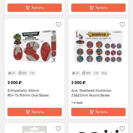
Купить
Купить
2+
60+
12+
2+
60+
12+
Eng
3 000 ₽
3 000 ₽
S/Imperialis: 60mm
Aos: Shattered Dominion:
RD+75/90mm Oval Bases
25&32mm Round Bases
1 отзыв
Купить
Купить