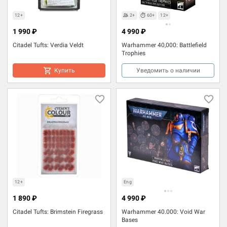
12+
2+
60+
12+
1 990 ₽
4 990 ₽
Citadel Tufts: Verdia Veldt
Warhammer 40,000: Battlefield
Trophies
Купить
Уведомить о наличии
12+
Eng
1 890 ₽
4 990 ₽
Citadel Tufts: Brimstein Firegrass
Warhammer 40.000: Void War
Bases