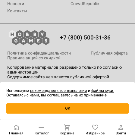
Новости
CrowdRepublic
Контакты
+7 (800) 500-31-36
Политика конфиденциальности
Публичная оферта
Правила акций со скидкой
Копирование материалов разрешено только по согласию
администрации
Содержимое сайта не является публичной офертой
На сайте Hobby Games применяются
рекомендательные
технологии
.
Используем
рекомендательные технологии
и
файлы куки.
Оставаясь с нами, вы соглашаетесь на их применение
Уведомить о наличии
OK
Главная
Каталог
Корзина
Избранное
Войти