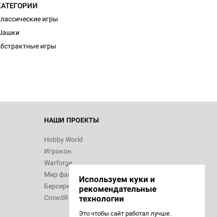
КАТЕГОРИИ
лассические игры
d Монстры
Шашки
бстрактные игры
 Зомбицид:
НАШИ ПРОЕКТЫ
Hobby World
Игрокон
d Ужас
Warforge
Мир фантастики
Используем куки и
Берсерк
рекомендательные
CrowdRepublic
технологии
Это чтобы сайт работал лучше.