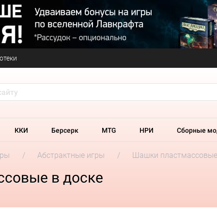
отеки
ККИ
Берсерк
MTG
НРИ
Сборные мо
гры
Абстрактные игры
Шашки пластмассовые 
ссовые в доске