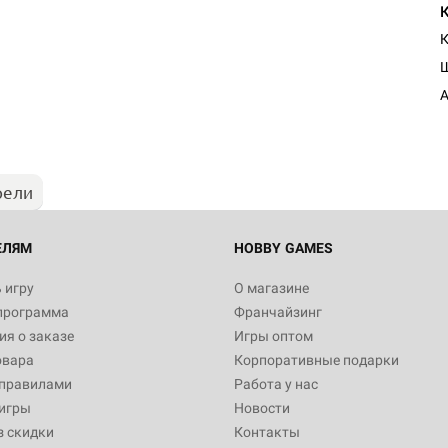
К
Настольная игра Hobby Worl
Египта
А
1 991
рели
Настольная игра Hobby World
Белая смерть
12 990
ЕЛЯМ
HOBBY GAMES
 игру
О магазине
программа
Франчайзинг
Настольная игра Hobby Worl
я о заказе
Игры оптом
Аркхэма. Карточная игра
овара
Корпоративные подарки
3 490
 правилами
Работа у нас
игры
Новости
з скидки
Контакты