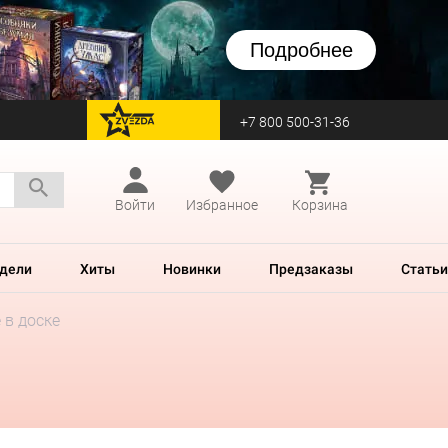
Подробнее
+7 800 500-31-36
перейти на Zvezda
Войти
Избранное
Корзина
дели
Хиты
Новинки
Предзаказы
Статьи
в доске