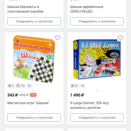
Шашки-Шахматы в
Шашки деревянные
пластиковой коробке
(290x145x35)
Уведомить о наличии
Уведомить о наличии
2
10+
8+
2+
6+
343 ₽
1 490 ₽
490 ₽
-30%
Магнитная игра "Шашки"
X-Large Games: 200 игр,
шахматы, рулетка
Уведомить о наличии
Уведомить о наличии