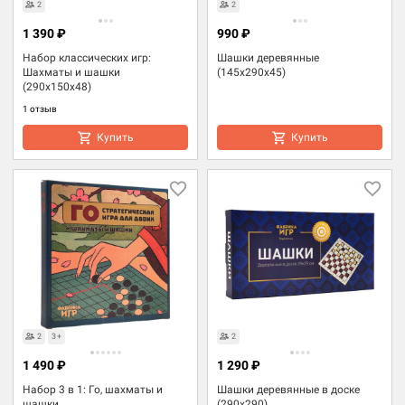
2
2
1 390 ₽
990 ₽
Набор классических игр:
Шашки деревянные
Шахматы и шашки
(145x290x45)
(290x150x48)
1 отзыв
Купить
Купить
2
3+
2
1 490 ₽
1 290 ₽
Набор 3 в 1: Го, шахматы и
Шашки деревянные в доске
шашки
(290x290)