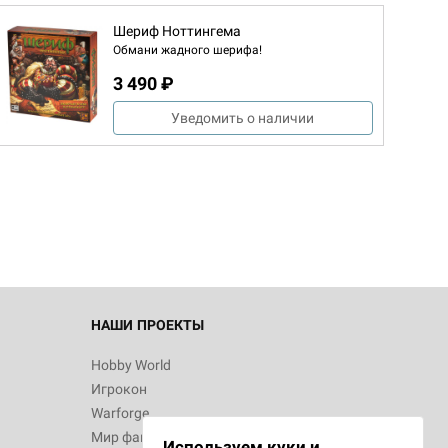
Шериф Ноттингема
Обмани жадного шерифа!
3 490 ₽
Уведомить о наличии
d Журнал
к: Братья
d Звёздные
НАШИ ПРОЕКТЫ
Hobby World
Игрокон
d Сумерки
Warforge
: Грозовой
Мир фантастики
Используем куки и