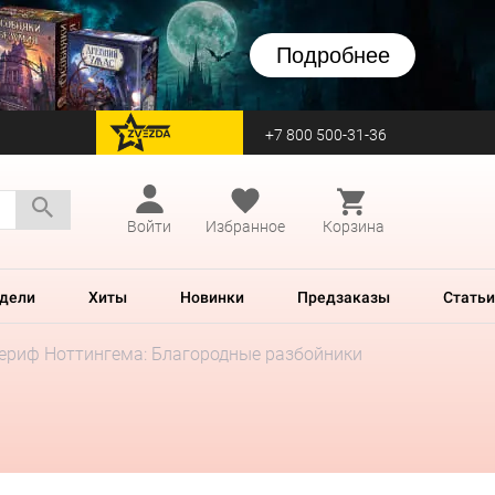
Подробнее
+7 800 500-31-36
перейти на Zvezda
Войти
Избранное
Корзина
дели
Хиты
Новинки
Предзаказы
Статьи
ериф Ноттингема: Благородные разбойники