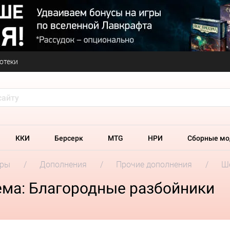
отеки
ККИ
Берсерк
MTG
НРИ
Сборные мо
гры
Дополнения
Прочие дополнения
Ш
ма: Благородные разбойники