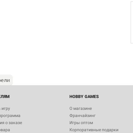
Настольная игра Hobby Worl
"Мир фантастики. Спецвыпус
Стругацкие"
1 490
рели
Настольная игра Hobby Worl
империи: Боевая тревога
799
ЕЛЯМ
HOBBY GAMES
 игру
О магазине
программа
Франчайзинг
Настольная игра Hobby Worl
я о заказе
Игры оптом
империи. Четвёртая редакция
овара
Корпоративные подарки
Рубеж