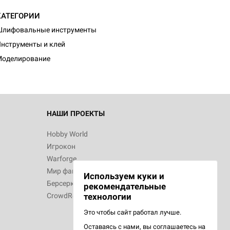
КАТЕГОРИИ
d Монстры
Шлифовальные инструменты
нструменты и клей
Моделирование
 Зомбицид:
НАШИ ПРОЕКТЫ
Hobby World
Игрокон
 Берсерк.
Warforge
в
Мир фантастики
Используем куки и
Берсерк
рекомендательные
CrowdRepublic
технологии
Это чтобы сайт работал лучше.
Оставаясь с нами, вы соглашаетесь на
d Ужас