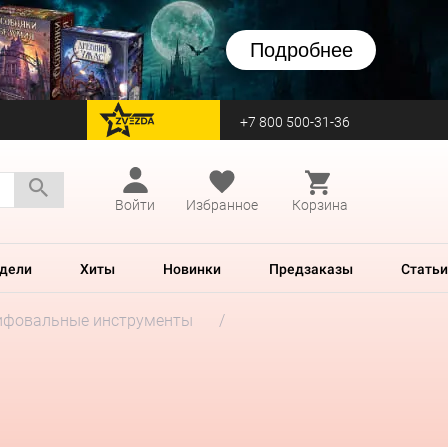
Подробнее
+7 800 500-31-36
перейти на Zvezda
Войти
Избранное
Корзина
дели
Хиты
Новинки
Предзаказы
Статьи
фовальные инструменты