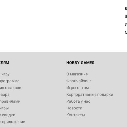
Настольная игра Hobby Worl
Египта
1 991
И
Настольная игра Hobby World
Белая смерть
12 990
ЕЛЯМ
HOBBY GAMES
 игру
О магазине
программа
Франчайзинг
Настольная игра Hobby World
я о заказе
Игры оптом
Сердце роя. Дисплей бустеро
овара
Корпоративные подарки
3 490
 правилами
Работа у нас
игры
Новости
з скидки
Контакты
е приложение
Настольная игра Hobby Worl