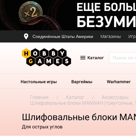
Соединённые Штаты Америки
Магазины
Игр
Каталог
Настольные игры
Варгеймы
Warhammer
Главная
Каталог
Аксессуары
Шлифовальные блоки MANWAH (треуголные, 1
Шлифовальные блоки MANW
Для острых углов