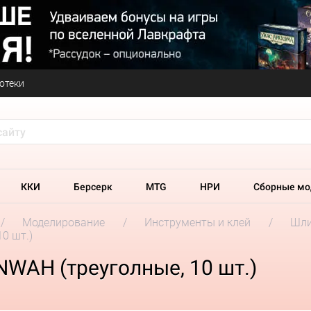
отеки
ККИ
Берсерк
MTG
НРИ
Сборные мо
Моделирование
Инструменты и клей
Шли
0 шт.)
AH (треуголные, 10 шт.)