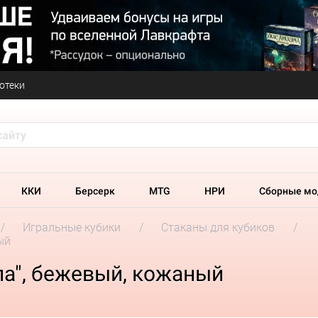
отеки
ККИ
Берсерк
MTG
НРИ
Сборные мо
Игральные кубики
Стаканы для кубиков
ый
па", бежевый, кожаный