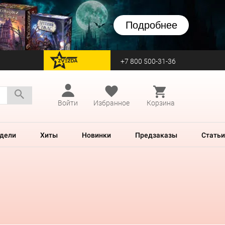
Подробнее
+7 800 500-31-36
перейти на Zvezda
Войти
Избранное
Корзина
дели
Хиты
Новинки
Предзаказы
Статьи