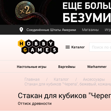
Соединённые Штаты Америки
Магазины
Игр
Каталог
Настольные игры
Варгеймы
Warhammer
Главная
Каталог
Аксессуары
Стакан для кубиков "Черепа", бежевый, кожан
Стакан для кубиков "Чере
Оттиск древности