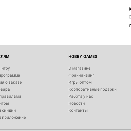
С
И
ЕЛЯМ
HOBBY GAMES
 игру
О магазине
программа
Франчайзинг
я о заказе
Игры оптом
овара
Корпоративные подарки
 правилами
Работа у нас
игры
Новости
з скидки
Контакты
е приложение