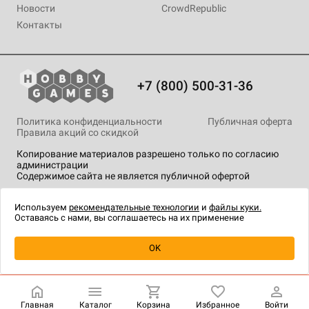
Новости
CrowdRepublic
Контакты
+7 (800) 500-31-36
Политика конфиденциальности
Публичная оферта
Правила акций со скидкой
Копирование материалов разрешено только по согласию
администрации
Содержимое сайта не является публичной офертой
На сайте Hobby Games применяются
рекомендательные
технологии
.
Используем
рекомендательные технологии
и
файлы куки.
Оставаясь с нами, вы соглашаетесь на их применение
Уведомить о наличии
OK
Главная
Каталог
Корзина
Избранное
Войти