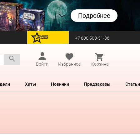
Подробнее
+7 800 500-31-36
перейти на Zvezda
Войти
Избранное
Корзина
дели
Хиты
Новинки
Предзаказы
Статьи