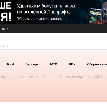
отеки
ККИ
Берсерк
MTG
НРИ
Сборные мо
гры
Семейные игры
Слово не воробей (2021)