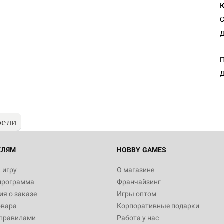
С
Д
Д
рели
ЕЛЯМ
HOBBY GAMES
 игру
О магазине
программа
Франчайзинг
я о заказе
Игры оптом
овара
Корпоративные подарки
 правилами
Работа у нас