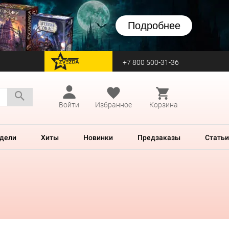
Подробнее
+7 800 500-31-36
перейти на Zvezda
Войти
Избранное
Корзина
дели
Хиты
Новинки
Предзаказы
Статьи