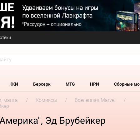
отеки
ККИ
Берсерк
MTG
НРИ
Сборные мо
и, манга
Комиксы
Вселенная Marvel
йкер
Америка", Эд Брубейкер