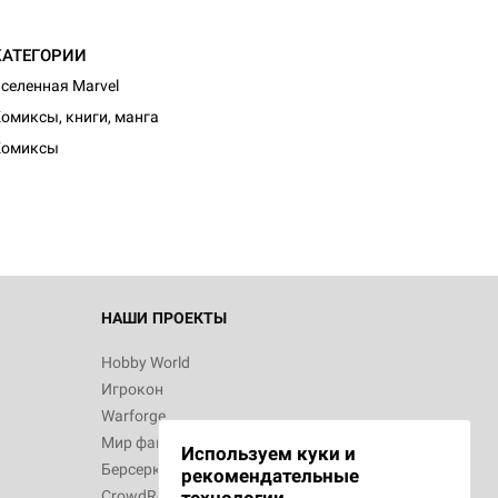
КАТЕГОРИИ
селенная Marvel
омиксы, книги, манга
Комиксы
НАШИ ПРОЕКТЫ
Hobby World
Игрокон
Warforge
Мир фантастики
Используем куки и
Берсерк
рекомендательные
CrowdRepublic