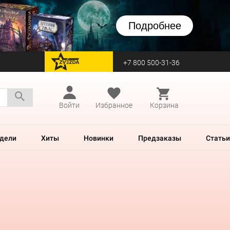
Подробнее
+7 800 500-31-36
перейти на Zvezda
Войти
Избранное
Корзина
дели
Хиты
Новинки
Предзаказы
Статьи