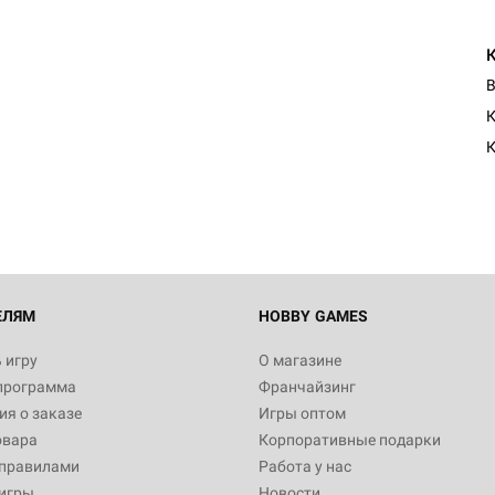
В
К
ЕЛЯМ
HOBBY GAMES
 игру
О магазине
программа
Франчайзинг
я о заказе
Игры оптом
овара
Корпоративные подарки
 правилами
Работа у нас
игры
Новости