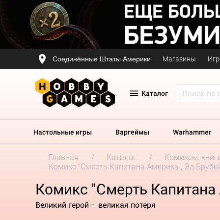
Соединённые Штаты Америки
Магазины
Игр
Каталог
Настольные игры
Варгеймы
Warhammer
Главная
Каталог
Комиксы, книг
Комикс "Смерть Капитана Америка", Эд Брубе
Комикс "Смерть Капитана 
Великий герой – великая потеря