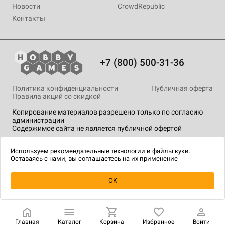
Новости
CrowdRepublic
Контакты
+7 (800) 500-31-36
Политика конфиденциальности
Публичная оферта
Правила акций со скидкой
Копирование материалов разрешено только по согласию
администрации
Содержимое сайта не является публичной офертой
На сайте Hobby Games применяются
рекомендательные
технологии
.
Используем
рекомендательные технологии
и
файлы куки.
Оставаясь с нами, вы соглашаетесь на их применение
OK
Купить
| 5 490 ₽
Главная
Каталог
Корзина
Избранное
Войти