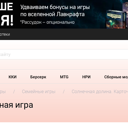
отеки
ККИ
Берсерк
MTG
НРИ
Сборные мо
гры
Семейные игры
Солнечная долина. Карто
ная игра