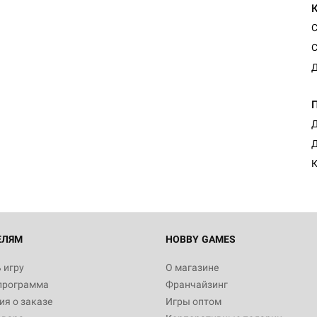
С
С
Д
Д
Д
К
ЕЛЯМ
HOBBY GAMES
 игру
О магазине
программа
Франчайзинг
я о заказе
Игры оптом