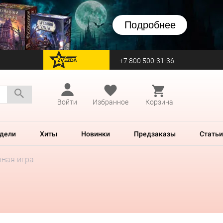
Подробнее
+7 800 500-31-36
перейти на Zvezda
Войти
Избранное
Корзина
дели
Хиты
Новинки
Предзаказы
Статьи
чная игра