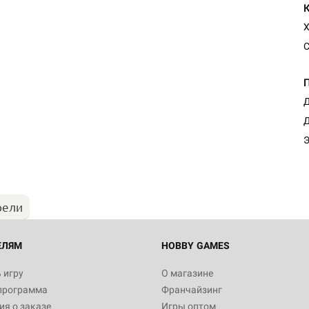
Х
С
Д
Настольная игра Hobby Worl
Д
Египта
Э
1 991
рели
Настольная игра Hobby World
Белая смерть
12 990
ЕЛЯМ
HOBBY GAMES
 игру
О магазине
программа
Франчайзинг
Настольная игра Hobby Worl
я о заказе
Игры оптом