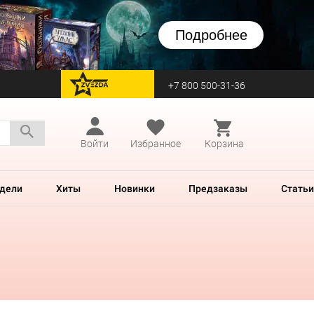
Подробнее
+7 800 500-31-36
перейти на Zvezda
Войти
Избранное
Корзина
дели
Хиты
Новинки
Предзаказы
Статьи