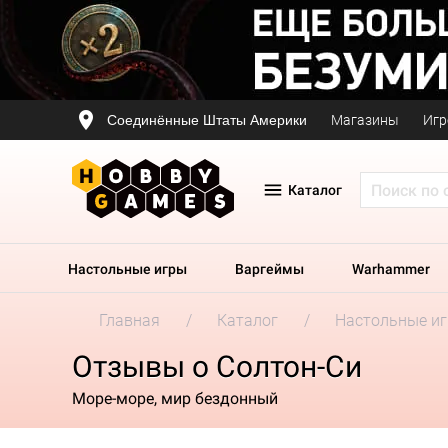
Соединённые Штаты Америки
Магазины
Игр
Каталог
Настольные игры
Варгеймы
Warhammer
Главная
Каталог
Настольные и
Отзывы о Солтон-Си
Море-море, мир бездонный