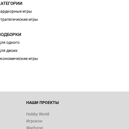
КАТЕГОРИИ
ардкорные игры
тратегические игры
ПОДБОРКИ
ля одного
d Монстры
ля двоих
кономические игры
 Зомбицид:
НАШИ ПРОЕКТЫ
Hobby World
Игрокон
d Ужас
Warforge