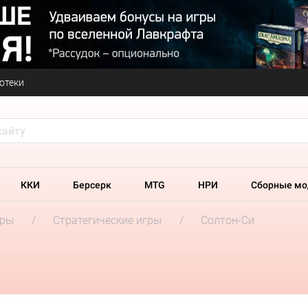
отеки
ККИ
Берсерк
MTG
НРИ
Сборные мо
гры
Стратегические игры
Солтон-Си