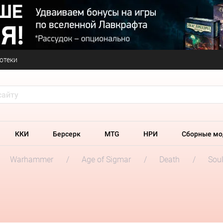
отеки
ККИ
Берсерк
MTG
НРИ
Сборные мо
Warhammer
Age of Sigmar
Death
Soul