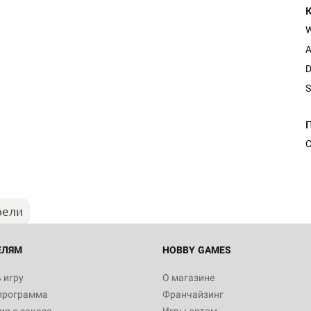
A
D
S
С
рели
ЕЛЯМ
HOBBY GAMES
 игру
О магазине
программа
Франчайзинг