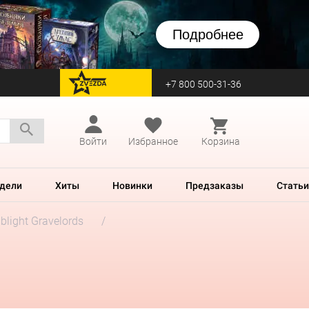
Подробнее
+7 800 500-31-36
перейти на Zvezda
Войти
Избранное
Корзина
дели
Хиты
Новинки
Предзаказы
Статьи
blight Gravelords