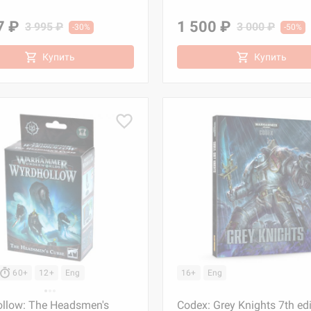
7 ₽
1 500 ₽
3 995 ₽
3 000 ₽
-30%
-50%
Купить
Купить
60+
12+
Eng
16+
Eng
llow: The Headsmen's
Codex: Grey Knights 7th edi