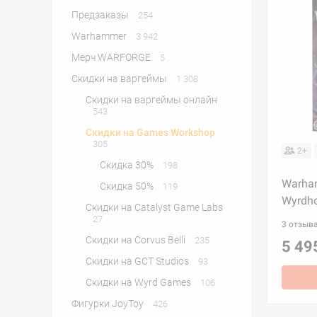
Предзаказы
254
Warhammer
3 942
Мерч WARFORGE
5
Скидки на варгеймы
1 308
Скидки на варгеймы онлайн
543
Скидки на Games Workshop
305
2+
Скидка 30%
198
Warham
Скидка 50%
119
Wyrdho
Скидки на Catalyst Game Labs
27
3 отзыв
Скидки на Corvus Belli
235
5 49
Скидки на GCT Studios
93
Скидки на Wyrd Games
106
Фигурки JoyToy
426