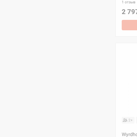
1 отзыв
2 79
2+
Wyrdho