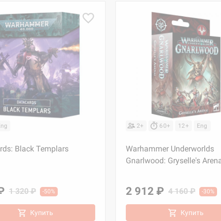
Eng
2+
60+
12+
Eng
rds: Black Templars
Warhammer Underworlds
Gnarlwood: Gryselle's Arena
₽
2 912 ₽
1 320 ₽
4 160 ₽
-50%
-30%
Купить
Купить