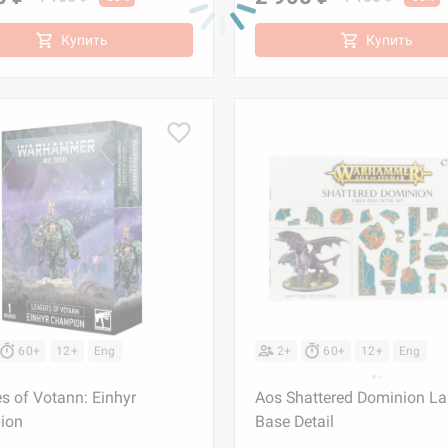
Купить
Купить
60+
12+
Eng
2+
60+
12+
Eng
s of Votann: Einhyr
Aos Shattered Dominion La
ion
Base Detail