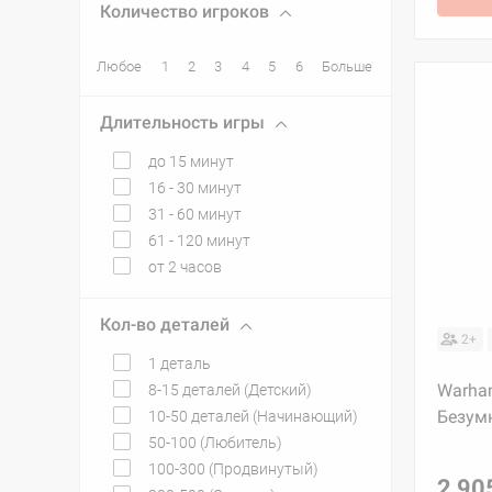
Количество игроков
Любое
1
2
3
4
5
6
Больше
Длительность игры
до 15 минут
16 - 30 минут
31 - 60 минут
61 - 120 минут
от 2 часов
Кол-во деталей
2+
1 деталь
Warham
8-15 деталей (Детский)
Безум
10-50 деталей (Начинающий)
50-100 (Любитель)
100-300 (Продвинутый)
2 90