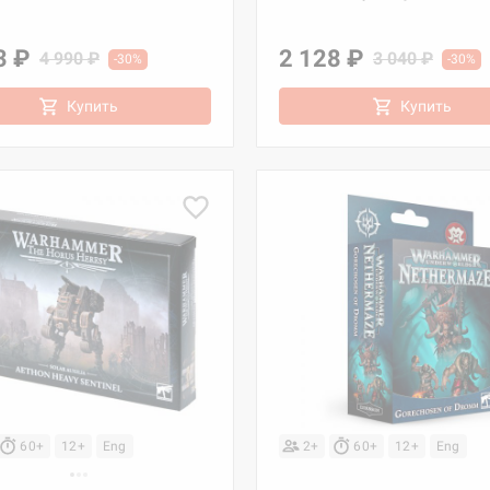
3 ₽
2 128 ₽
4 990 ₽
3 040 ₽
-30%
-30%
Купить
Купить
60+
12+
Eng
2+
60+
12+
Eng