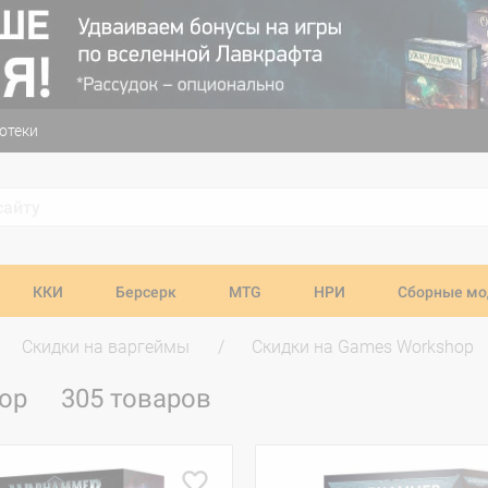
отеки
ККИ
Берсерк
MTG
НРИ
Сборные мо
Скидки на варгеймы
Скидки на Games Workshop
hop
305 товаров