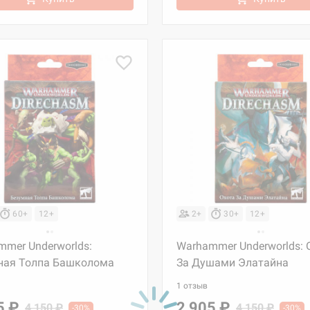
60+
12+
2+
30+
12+
mer Underworlds:
Warhammer Underworlds: 
ная Толпа Башколома
За Душами Элатайна
1 отзыв
5 ₽
2 905 ₽
4 150 ₽
4 150 ₽
-30%
-30%