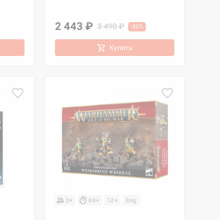
2 443 ₽
3 490 ₽
-30%
Купить
2+
60+
12+
Eng