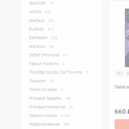
StarСraft
18
Infinity
642
Malifaux
462
Bushido
514
Battletech
209
Warcrow
98
Eldfall Chronicles
67
Fallout: Factions
4
The Elder Scrolls: Call To Arms
2
16+
Технолог
62
Dataca
Trench Crusade
5
Игровой террейн
158
Игровые покрытия
20
660 
Краски и кисти
3 744
Моделирование
580