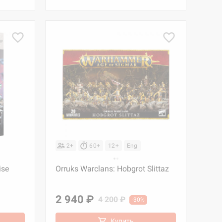
2+
60+
12+
Eng
ise
Orruks Warclans: Hobgrot Slittaz
2 940 ₽
4 200 ₽
-30%
Купить