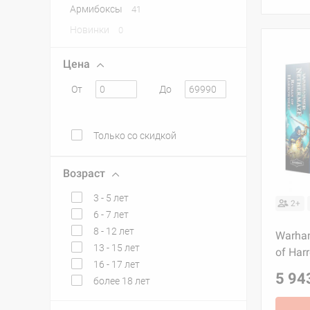
Армибоксы
41
Новинки
0
Цена
От
До
Только со скидкой
Возраст
3 - 5 лет
2+
6 - 7 лет
8 - 12 лет
Warham
13 - 15 лет
of Har
16 - 17 лет
5 94
более 18 лет