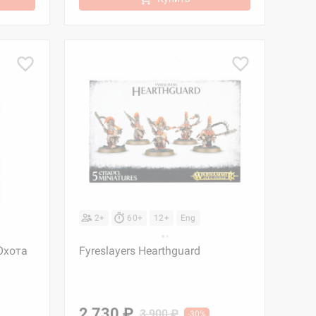
2+
60+
12+
Eng
Охота
Fyreslayers Hearthguard
2 730 ₽
3 900 ₽
-30%