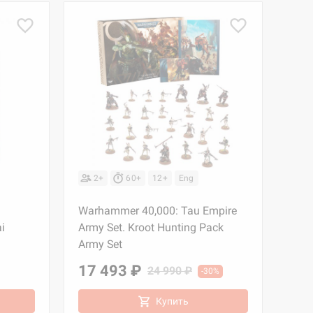
2+
60+
12+
Eng
Warhammer 40,000: Tau Empire
i
Army Set. Kroot Hunting Pack
Army Set
17 493 ₽
24 990 ₽
-30%
Купить