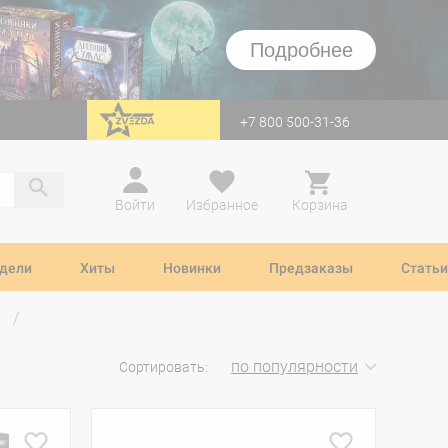
Подробнее
+7 800 500-31-36
перейти на Zvezda
Войти
Избранное
Корзина
дели
Хиты
Новинки
Предзаказы
Статьи
по популярности
Сортировать: