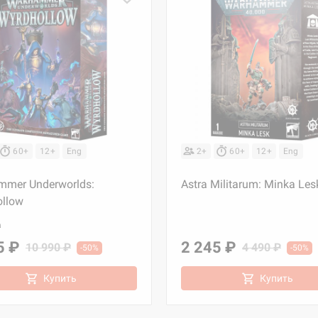
60+
12+
Eng
2+
60+
12+
Eng
mer Underworlds:
Astra Militarum: Minka Les
llow
а
5 ₽
2 245 ₽
10 990 ₽
4 490 ₽
-50%
-50%
Купить
Купить