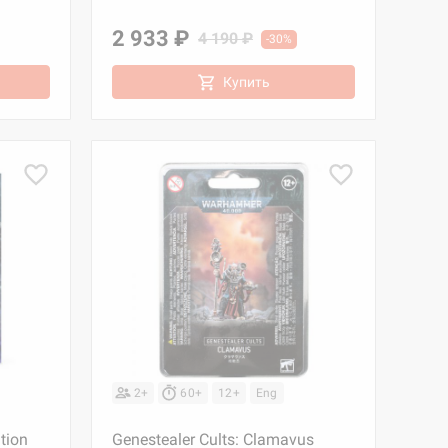
2 933 ₽
4 190 ₽
-30%
Купить
2+
60+
12+
Eng
tion
Genestealer Cults: Clamavus