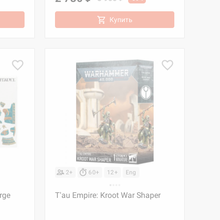
Купить
2+
60+
12+
Eng
rge
T'au Empire: Kroot War Shaper