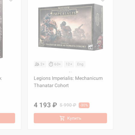
2+
60+
12+
Eng
k
Legions Imperialis: Mechanicum
Thanatar Cohort
4 193 ₽
5 990 ₽
-30%
Купить