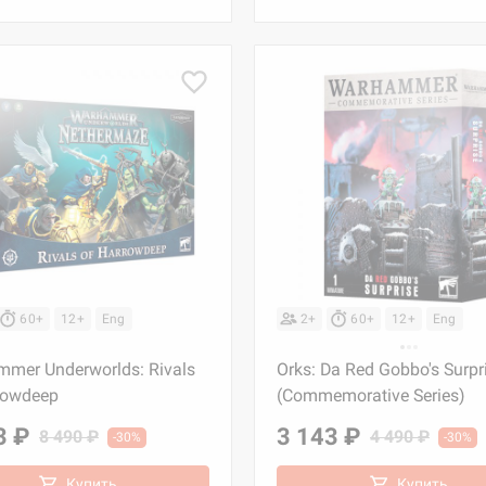
60+
12+
Eng
2+
60+
12+
Eng
mer Underworlds: Rivals
Orks: Da Red Gobbo's Surpr
rowdeep
(Commemorative Series)
3 ₽
3 143 ₽
8 490 ₽
4 490 ₽
-30%
-30%
Купить
Купить