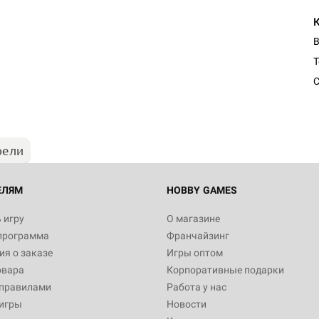
В
Т
С
рели
ЕЛЯМ
HOBBY GAMES
 игру
О магазине
программа
Франчайзинг
я о заказе
Игры оптом
овара
Корпоративные подарки
 правилами
Работа у нас
игры
Новости