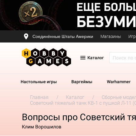
Соединённые Штаты Америки
Магазины
Игр
Каталог
Настольные игры
Варгеймы
Warhammer
Главная
Каталог
Сборные моде
Советский тяжелый танк КВ-1 с пушкой Л-11 (
Вопросы про Советский тяж
Клим Ворошилов