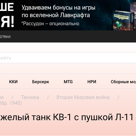
отеки
ККИ
Берсерк
MTG
НРИ
Сборные мо
ли
Техника
Вторая Мировая война
Обр. 1940)
елый танк КВ-1 с пушкой Л-11 (