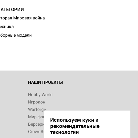
КАТЕГОРИИ
торая Мировая война
ехника
борные модели
НАШИ ПРОЕКТЫ
Hobby World
Игрокон
Warforge
Мир фантастики
Используем куки и
Берсерк
рекомендательные
CrowdRepublic
технологии