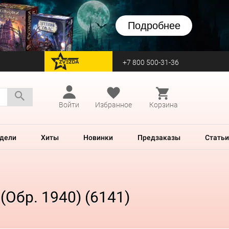
Подробнее
+7 800 500-31-36
перейти на Zvezda
Войти
Избранное
Корзина
дели
Хиты
Новинки
Предзаказы
Статьи
Обр. 1940) (6141)