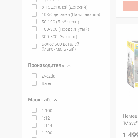
8-15 деталей (Детский)
10-50 деталей (Начинающий)
50-100 (Любитель)
100-300 (Продвинутый)
300-500 (Эксперт)
Более 500 деталей
(Максимальный)
Производитель
Zvezda
Italeri
Масштаб:
1:100
Немец
1:12
"Маус"
1:144
1:200
1 49