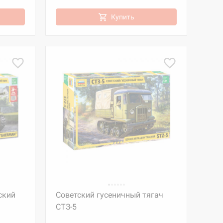
Купить
ский
Советский гусеничный тягач
СТЗ-5