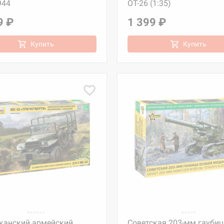
944
ОТ-26 (1:35)
9 ₽
1 399 ₽
Купить
Купить
канский армейский
Советская 203-мм гаубиц