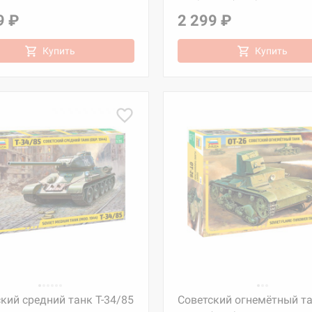
9 ₽
2 299 ₽
Купить
Купить
кий средний танк Т-34/85
Советский огнемётный т