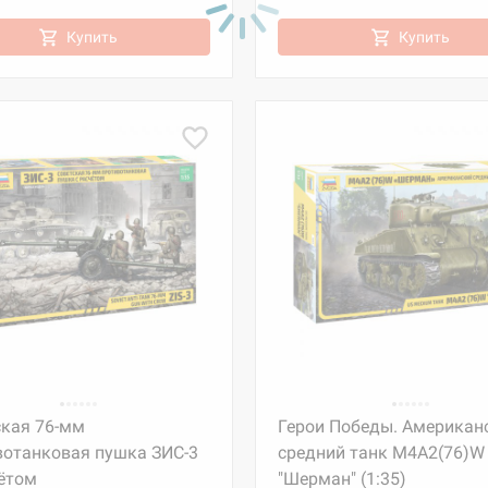
Купить
Купить
ская 76-мм
Герои Победы. Американ
вотанковая пушка ЗИС-3
средний танк М4А2(76)W
чётом
"Шерман" (1:35)