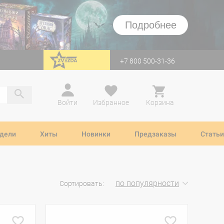
Подробнее
+7 800 500-31-36
перейти на Zvezda
Войти
Избранное
Корзина
дели
Хиты
Новинки
Предзаказы
Статьи
по популярности
Сортировать: