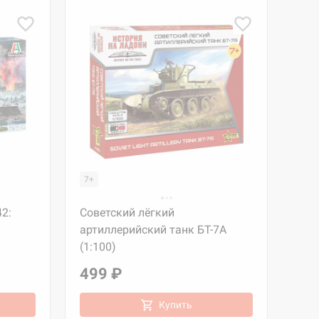
7+
42:
Советский лёгкий
)
артиллерийский танк БТ-7А
(1:100)
499 ₽
Купить