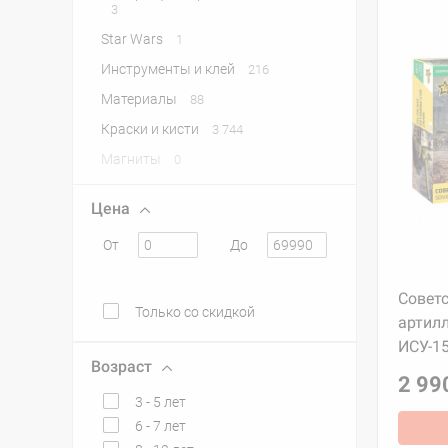
3
Star Wars
1
Инструменты и клей
216
Материалы
88
Краски и кисти
3 744
Магниты
0
Цена
От
До
Совет
Только со скидкой
артил
ИСУ-15
Возраст
2 99
3 - 5 лет
6 - 7 лет