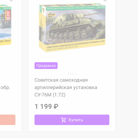
Предзаказ
Советская самоходная
обр.
артиллерийская установка
СУ-76М (1:72)
1 199 ₽
Купить