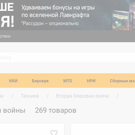
отеки
ККИ
Берсерк
MTG
НРИ
Сборные мо
ли
Техника
Вторая Мировая война
й войны
269 товаров