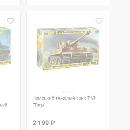
Немецкий тяжелый танк T-VI
шней
"Тигр"
2 199 ₽