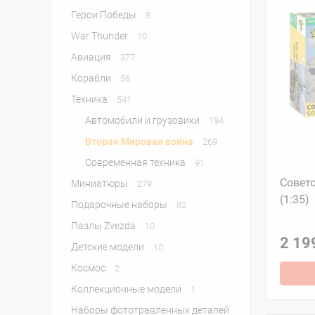
Герои Победы
8
War Thunder
10
Авиация
377
Корабли
56
Техника
541
Автомобили и грузовики
194
Вторая Мировая война
269
Современная техника
91
Советс
Миниатюры
279
(1:35)
Подарочные наборы
82
Пазлы Zvezda
10
2 19
Детские модели
10
Космос
2
Коллекционные модели
1
Наборы фототравленных деталей