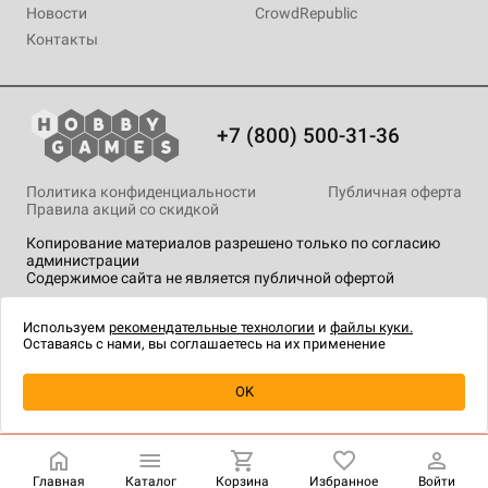
Новости
CrowdRepublic
Контакты
+7 (800) 500-31-36
Политика конфиденциальности
Публичная оферта
Правила акций со скидкой
Копирование материалов разрешено только по согласию
администрации
Содержимое сайта не является публичной офертой
На сайте Hobby Games применяются
рекомендательные
технологии
.
Используем
рекомендательные технологии
и
файлы куки.
Оставаясь с нами, вы соглашаетесь на их применение
OK
Купить
| 7 990 ₽
Главная
Каталог
Корзина
Избранное
Войти