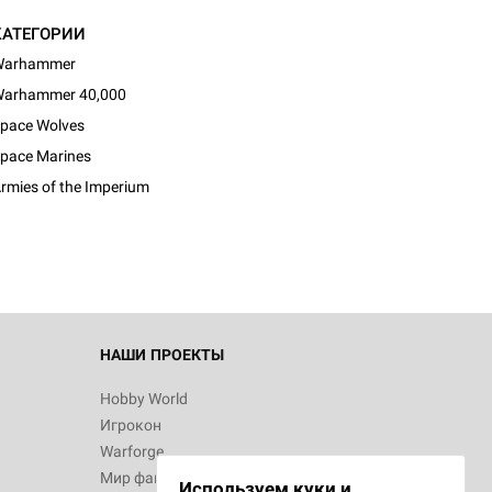
КАТЕГОРИИ
Warhammer
arhammer 40,000
pace Wolves
d Монстры
pace Marines
rmies of the Imperium
 Зомбицид:
НАШИ ПРОЕКТЫ
Hobby World
Игрокон
 Берсерк.
Warforge
в
Мир фантастики
Используем куки и