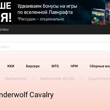
отеки
ККИ
Берсерк
MTG
НРИ
Сборные мо
Warhammer
Warhammer 40,000
Space Marin
derwolf Cavalry