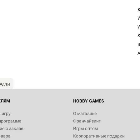
W
S
Настольная игра Hobby Worl
S
Египта
A
1 991
рели
Настольная игра Hobby World
Белая смерть
12 990
ЕЛЯМ
HOBBY GAMES
 игру
О магазине
программа
Франчайзинг
Настольная игра Hobby World
я о заказе
Игры оптом
Сердце роя. Дисплей бустеро
овара
Корпоративные подарки