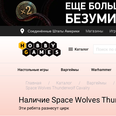
Соединённые Штаты Америки
Магазины
Игр
Каталог
Настольные игры
Варгеймы
Warhammer
Главная
Каталог
Варгеймы
Space Wolves Thunderwolf Cavalry
Наличие Space Wolves Thun
Эти ребята разнесут цирк