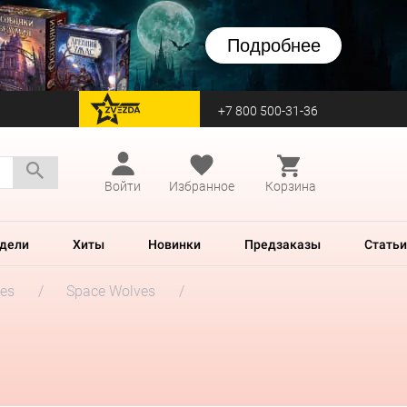
Подробнее
+7 800 500-31-36
перейти на Zvezda
Войти
Избранное
Корзина
дели
Хиты
Новинки
Предзаказы
Статьи
es
Space Wolves