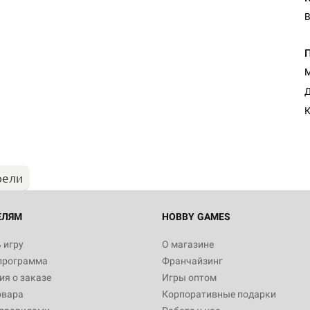
В
М
Д
К
рели
ЕЛЯМ
HOBBY GAMES
 игру
О магазине
программа
Франчайзинг
я о заказе
Игры оптом
овара
Корпоративные подарки