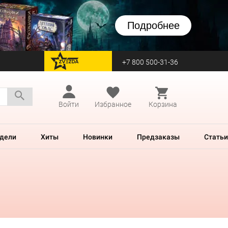
Подробнее
+7 800 500-31-36
перейти на Zvezda
Войти
Избранное
Корзина
дели
Хиты
Новинки
Предзаказы
Статьи