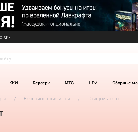
отеки
ККИ
Берсерк
MTG
НРИ
Сборные мо
гры
Вечериночные игры
Спящий агент
т