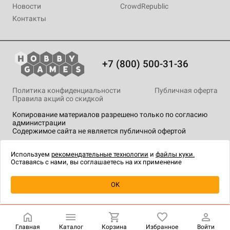
Новости
CrowdRepublic
Контакты
+7 (800) 500-31-36
Политика конфиденциальности
Публичная оферта
Правила акций со скидкой
Копирование материалов разрешено только по согласию
администрации
Содержимое сайта не является публичной офертой
На сайте Hobby Games применяются
рекомендательные
технологии
.
Используем
рекомендательные технологии
и
файлы куки.
Оставаясь с нами, вы соглашаетесь на их применение
Уведомить о наличии
OK
Главная
Каталог
Корзина
Избранное
Войти