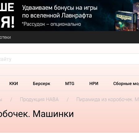
отеки
ККИ
Берсерк
MTG
НРИ
Сборные мо
ы
Продукция HABA
Пирамида из коробочек. 
обочек. Машинки