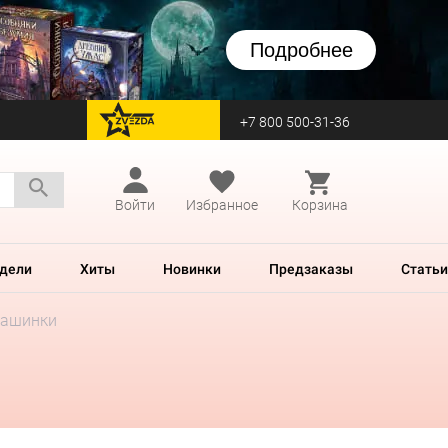
Подробнее
+7 800 500-31-36
перейти на Zvezda
Войти
Избранное
Корзина
дели
Хиты
Новинки
Предзаказы
Статьи
Машинки