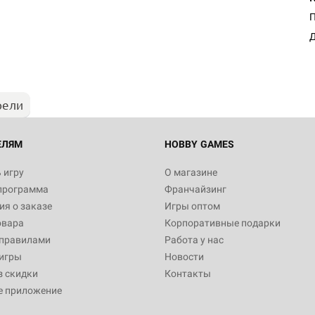
Д
рели
ЕЛЯМ
HOBBY GAMES
 игру
О магазине
программа
Франчайзинг
я о заказе
Игры оптом
овара
Корпоративные подарки
 правилами
Работа у нас
игры
Новости
з скидки
Контакты
е приложение